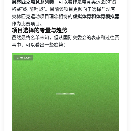
奥林匹克电竞系列赛
：可以看作是电竞奥运会的“资
格赛”或“前哨战”。目前该项目更倾向于选择与现有
奥林匹克运动项目理念相符的
虚拟体育和体育模拟器
作为比赛项目。
项目选择的考量与趋势
虽然最终名单未知，但从国际奥委会的表态和过往赛
事中，可以看出一些趋势：