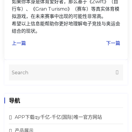
如果你本身是体育爱好者，那么基于《Zwift》（自
行车）、《Gran Turismo》（赛车）等真实体育模
拟游戏，在未来赛事中出现的可能性非常高。
希望以上信息能帮助你更好地理解电子竞技与奥运会
结合的现状。
上一篇
下一篇
导航
APP下载qy千亿-千亿(国际)唯一官方网站
产品展示