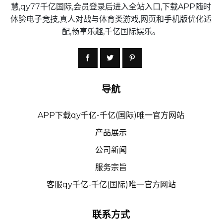
慧,qy77千亿国际,会员登录后进入全站入口,下载APP随时
体验电子竞技,真人对战与体育类游戏,网页和手机版优化适
配,畅享乐趣,千亿国际娱乐。
导航
APP下载qy千亿-千亿(国际)唯一官方网站
产品展示
公司新闻
服务宗旨
客服qy千亿-千亿(国际)唯一官方网站
联系方式