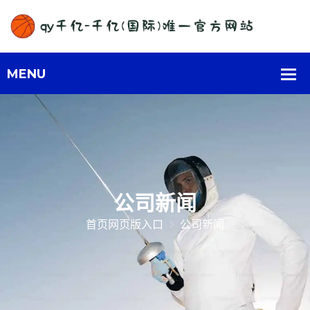
公司新闻
首页网页版入口
公司新闻